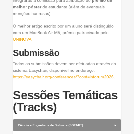
integrarão a comissão para atribuição do
prémio de
melhor póster
de estudante (além de eventuais
menções honrosas).
O melhor artigo escrito por um aluno será distinguido
com um MacBook Air M5, prémio patrocinado pelo
UNINOVA
.
Submissão
Todas as submissões devem ser efetuadas através do
sistema Easychair, disponível no endereço:
https://easychair.org/conferences/?conf=inforum2026
.
Sessões Temáticas
(Tracks)
Ciência e Engenharia de Software (SOFT-PT)